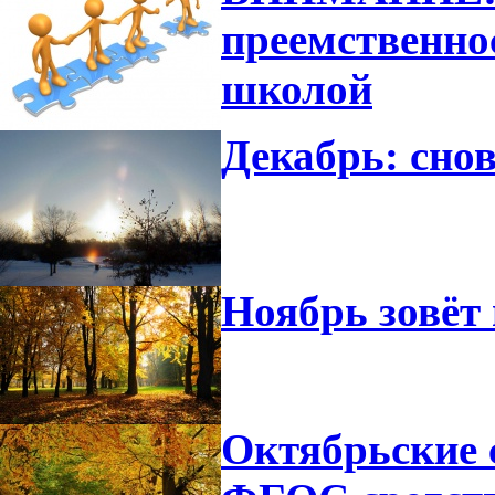
преемственно
школой
Декабрь: снов
Ноябрь зовёт 
Октябрьские 