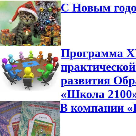
С Новым годо
Программа XV
практической
развития Обр
«Школа 2100
В компании «П