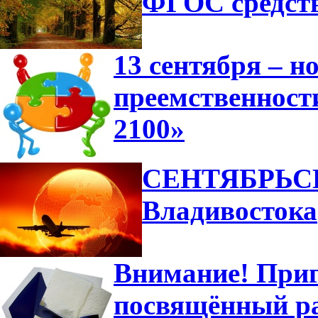
ФГОС средст
13 сентября – н
преемственност
2100»
СЕНТЯБРЬСК
Владивостока
Внимание! Приг
посвящённый ра