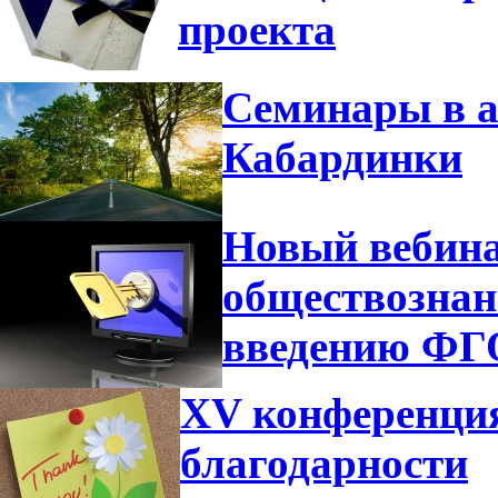
проекта
Семинары в а
Кабардинки
Новый вебина
обществознан
введению Ф
XV конференция
благодарности