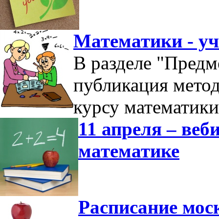
Математики - у
В разделе "Предм
публикация мето
курсу математики
11 апреля – ве
математике
Расписание мос