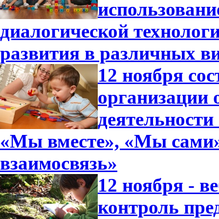
использовани
диалогической технологи
развития в различных в
12 ноября со
организации 
деятельности
«Мы вместе», «Мы сами»,
взаимосвязь»
12 ноября - в
контроль пре