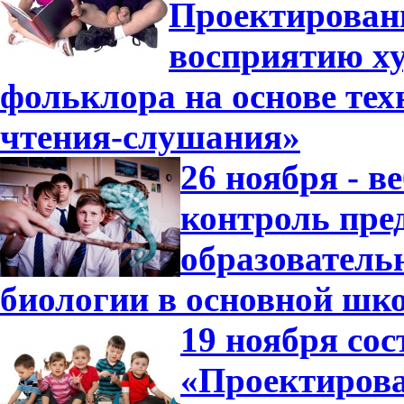
Проектирован
восприятию ху
фольклора на основе те
чтения-слушания»
26 ноября - в
контроль пре
образователь
биологии в основной шк
19 ноября сос
«Проектирова