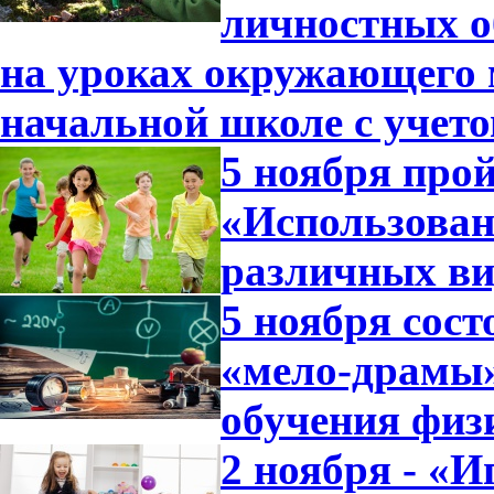
личностных о
на уроках окружающего 
начальной школе с учет
5 ноября прой
«Использован
различных ви
5 ноября сост
«мело-драмы»
обучения физ
2 ноября - «И