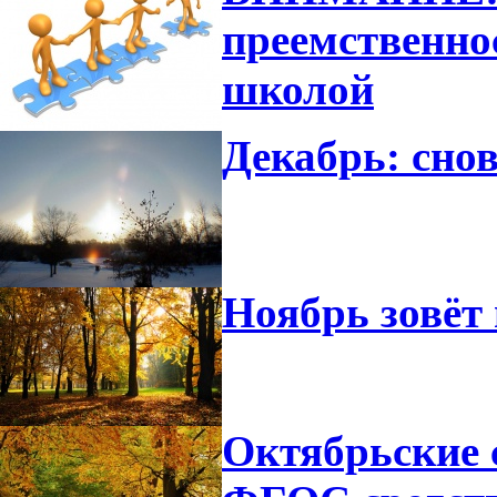
преемственно
школой
Декабрь: снов
Ноябрь зовёт 
Октябрьские 