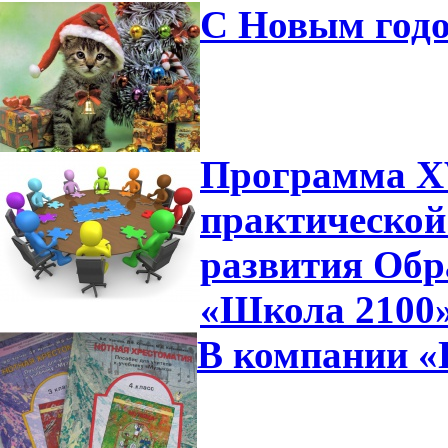
С Новым годо
Программа XV
практической
развития Обр
«Школа 2100
В компании «П