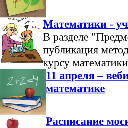
Математики - у
В разделе "Предм
публикация мето
курсу математики
11 апреля – ве
математике
Расписание мос