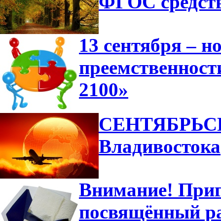
ФГОС средст
13 сентября – н
преемственност
2100»
СЕНТЯБРЬСК
Владивостока
Внимание! Приг
посвящённый ра