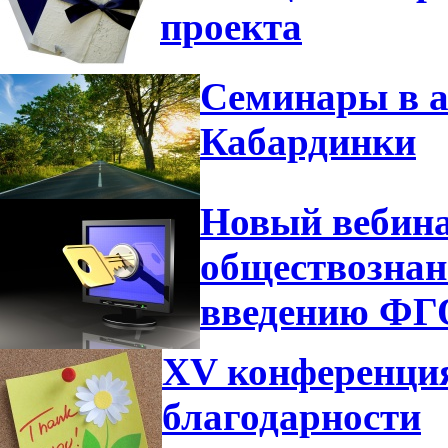
проекта
Семинары в а
Кабардинки
Новый вебина
обществознан
введению Ф
XV конференция
благодарности