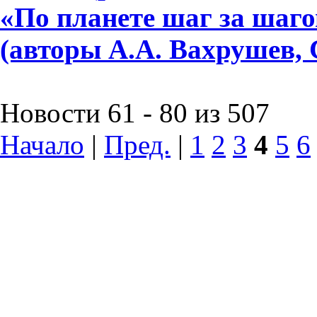
«По планете шаг за шагом»
(авторы А.А. Вахрушев, 
Новости 61 - 80 из 507
Начало
|
Пред.
|
1
2
3
4
5
6