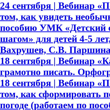
24 сентября | Вебинар «По
том, как увидеть необыч
пособию УМК «Детский с
шагом» для детей 4-5 лет,
Вахрушев, С.В. Паршина,
18 сентября | Вебинар «
грамотно писать. Орфогр
18 сентября | Вебинар «По
том, как сформировать 
погоде (работаем по пос