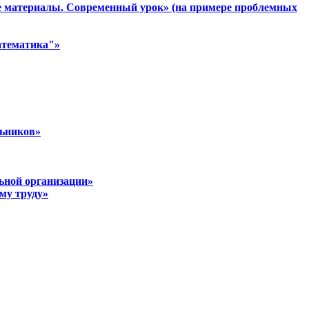
е материалы. Современный урок» (на примере проблемных
атематика"»
льников»
льной организации»
му труду»