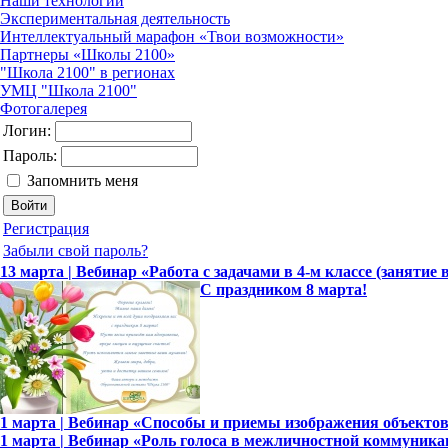
Наши технологии
Экспериментальная деятельность
Интеллектуальный марафон «Твои возможности»
Партнеры «Школы 2100»
"Школа 2100" в регионах
УМЦ "Школа 2100"
Фотогалерея
Логин:
Пароль:
Запомнить меня
Регистрация
Забыли свой пароль?
13 марта | Вебинар «Работа с задачами в 4-м классе (занятие 
С праздником 8 марта!
1 марта | Вебинар «Способы и приемы изображения объекто
1 марта | Вебинар «Роль голоса в межличностной коммуника