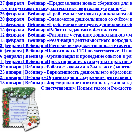
27 февраля | Вебинар «Представление новых сборников для
тем по русскому языку, математике, окружающему миру)»
26 февраля | Вебинар «Проблемные методы в дошкольном об
20 февраля | Вебинар «Знакомство дошкольников со счётом 
15 февраля | Вебинар «Проблемные методы в дошкольном об
15 февраля | Вебинар «Работа с задачами в 4-м классе»
12 февраля | Вебинар «Развитие у старших дошкольников чу
13 февраля | Вебинар «Реализация деятельностного подхода в
8 февраля | Вебинар «Обеспечение художественно-эстетическ
6 февраля | Вебинар «Подготовка к ЕГЭ по математике. Пла
6 февраля | Вебинар «Организация и проведение опытов в р
1 февраля | Вебинар «Проектирование культурных практик
30 января | Вебинар «Работа с задачами в 3-м классе (занятие
25 января | Вебинар «Вариативность дошкольного образован
23 января | Вебинар «Организация и содержание деятельнос
18 января | Вебинар «Формирование позитивных установок
С наступающим Новым годом и Рождеств