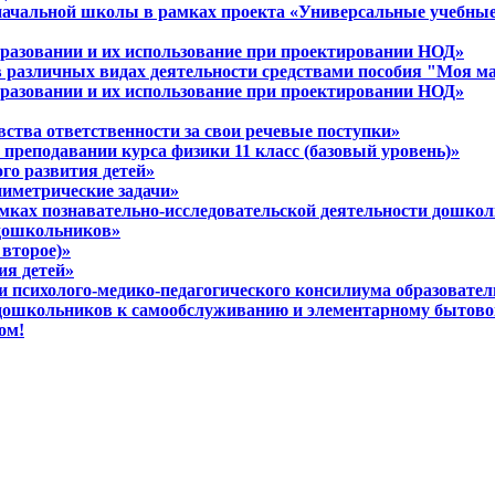
 начальной школы в рамках проекта «Универсальные учебны
разовании и их использование при проектировании НОД»
в различных видах деятельности средствами пособия "Моя м
разовании и их использование при проектировании НОД»
вства ответственности за свои речевые поступки»
 преподавании курса физики 11 класс (базовый уровень)»
ого развития детей»
ниметрические задачи»
амках познавательно-исследовательской деятельности дошко
 дошкольников»
 второе)»
ия детей»
ти психолого-медико-педагогического консилиума образовате
 дошкольников к самообслуживанию и элементарному бытово
ом!