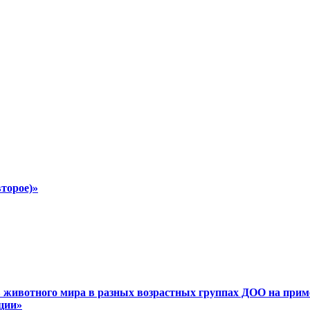
второе)»
в животного мира в разных возрастных группах ДОО на прим
ции»