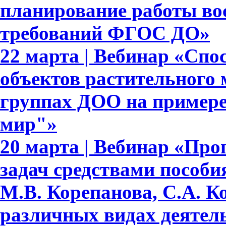
планирование работы вос
требований ФГОС ДО»
22 марта | Вебинар «Сп
объектов растительного
группах ДОО на примере
мир"»
20 марта | Вебинар «Про
задач средствами пособ
М.В. Корепанова, С.А. К
различных видах деятел