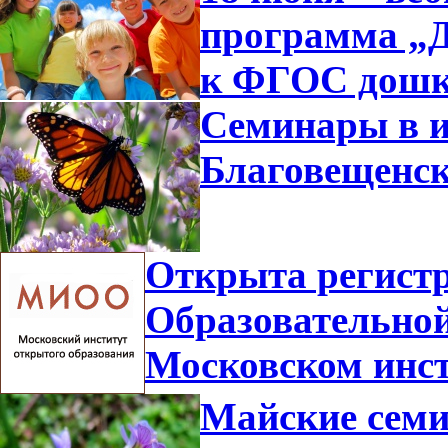
программа „Д
к ФГОС дошк
Семинары в и
Благовещенс
Открыта регистр
Образовательной
Московском инст
Майские семи