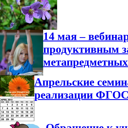
14 мая – вебина
продуктивным з
метапредметных
Апрельские семин
реализации ФГО
Обращение к у