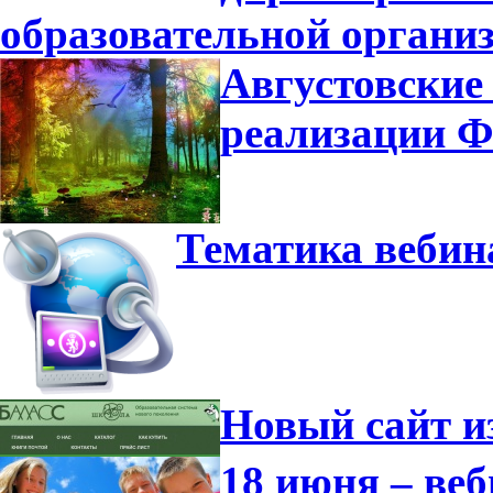
образовательной органи
Августовские
реализации 
Тематика вебин
Новый сайт и
18 июня – ве