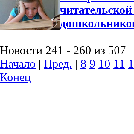
читательской
дошкольнико
Новости 241 - 260 из 507
Начало
|
Пред.
|
8
9
10
11
1
Конец