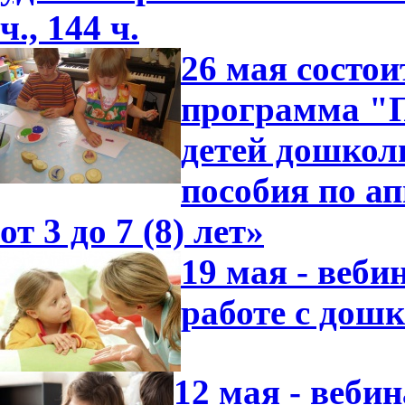
ч., 144 ч.
26 мая состо
программа "П
детей дошкол
пособия по ап
от 3 до 7 (8) лет»
19 мая - веби
работе с дош
12 мая - веби