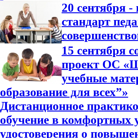
20 сентября 
стандарт педа
совершенство
15 сентября 
проект ОС «Ш
учебные мат
образование для всех”»
Дистанционное практико
обучение в комфортных 
удостоверения о повышен