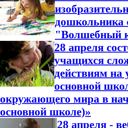
изобразительн
дошкольника 
"Волшебный 
28 апреля сос
учащихся сло
действиям на 
основной школ
окружающего мира в нач
основной школе)»
28 апреля - 