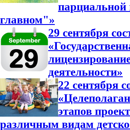
парциальной
главном"»
29 сентября сос
«Государственн
лицензирование
деятельности»
22 сентября с
«Целеполагани
этапов проек
различным видам детско