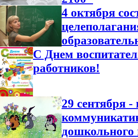
4 октября со
целеполагани
образователь
С Днем воспитател
работников!
29 сентября -
коммуникатив
дошкольного 