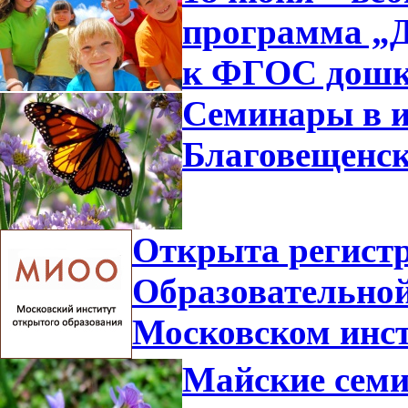
программа „Д
к ФГОС дошк
Семинары в и
Благовещенс
Открыта регистр
Образовательной
Московском инст
Майские семи