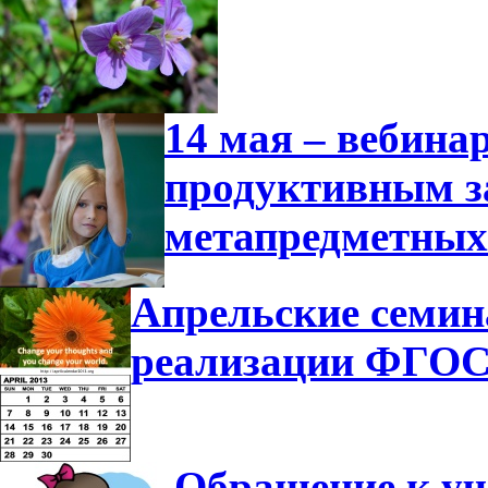
14 мая – вебина
продуктивным з
метапредметных
Апрельские семин
реализации ФГО
Обращение к у