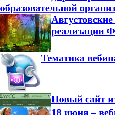
образовательной органи
Августовские
реализации 
Тематика вебин
Новый сайт и
18 июня – ве