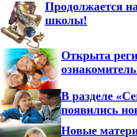
Продолжается на
школы!
Открыта реги
ознакомител
В разделе «С
появились но
Новые матери