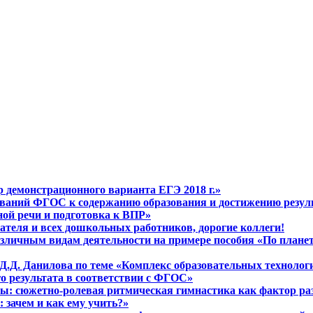
р демонстрационного варианта ЕГЭ 2018 г.»
ебований ФГОС к содержанию образования и достижению резу
зной речи и подготовка к ВПР»
теля и всех дошкольных работников, дорогие коллеги!
зличным видам деятельности на примере пособия «По планете
 Д.Д. Данилова по теме «Комплекс образовательных технолог
го результата в соответствии с ФГОС»
ры: сюжетно-ролевая ритмическая гимнастика как фактор ра
 зачем и как ему учить?»