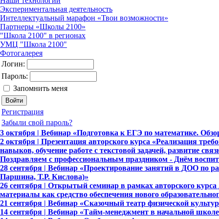
Наши технологии
Экспериментальная деятельность
Интеллектуальный марафон «Твои возможности»
Партнеры «Школы 2100»
"Школа 2100" в регионах
УМЦ "Школа 2100"
Фотогалерея
Логин:
Пароль:
Запомнить меня
Регистрация
Забыли свой пароль?
3 октября | Вебинар «Подготовка к ЕГЭ по математике. Обзо
2 октября | Презентация авторского курса «Реализация тр
навыков, обучение работе с текстовой задачей, развитие свя
Поздравляем с профессиональным праздником - Днём воспита
28 сентября | Вебинар «Проектирование занятий в ДОО по ра
Паршина, Т.Р. Кислова)»
26 сентября | Открытый семинар в рамках авторского курса
материалы как средство обеспечения нового образовательно
21 сентября | Вебинар «Сказочный театр физической культу
14 сентября | Вебинар «Тайм-менеджмент в начальной школе: