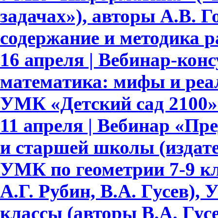
задачах»), авторы А.В. Го
содержание и методика 
16 апреля | Вебинар-ко
математика: мифы и реа
УМК «Детский сад 2100»
11 апреля | Вебинар «Пр
и старшей школы (издате
УМК по геометрии 7-9 кл
А.Г. Рубин, В.А. Гусев),
классы (авторы В.А. Гусе