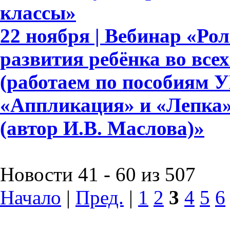
классы»
22 ноября | Вебинар «Ро
развития ребёнка во все
(работаем по пособиям 
«Аппликация» и «Лепка» д
(автор И.В. Маслова)»
Новости 41 - 60 из 507
Начало
|
Пред.
|
1
2
3
4
5
6