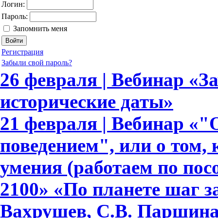
Логин:
Пароль:
Запомнить меня
Регистрация
Забыли свой пароль?
26 февраля | Вебинар «З
исторические даты»
21 февраля | Вебинар «
поведением", или о том,
умения (работаем по по
2100» «По планете шаг з
Вахрушев, С.В. Паршина,