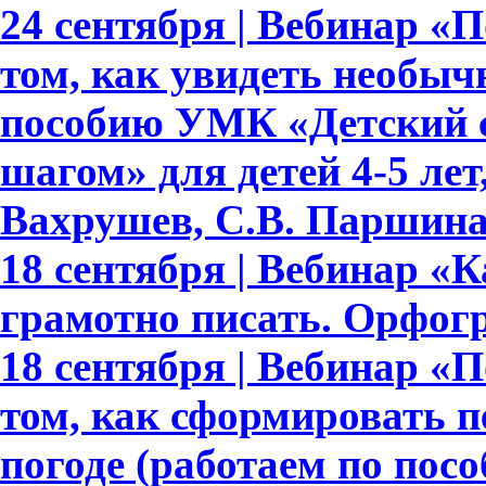
24 сентября | Вебинар «По
том, как увидеть необыч
пособию УМК «Детский с
шагом» для детей 4-5 лет,
Вахрушев, С.В. Паршина,
18 сентября | Вебинар «
грамотно писать. Орфогр
18 сентября | Вебинар «По
том, как сформировать 
погоде (работаем по пос