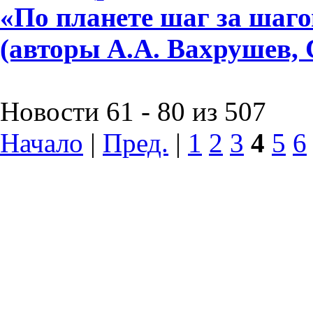
«По планете шаг за шагом»
(авторы А.А. Вахрушев, 
Новости 61 - 80 из 507
Начало
|
Пред.
|
1
2
3
4
5
6