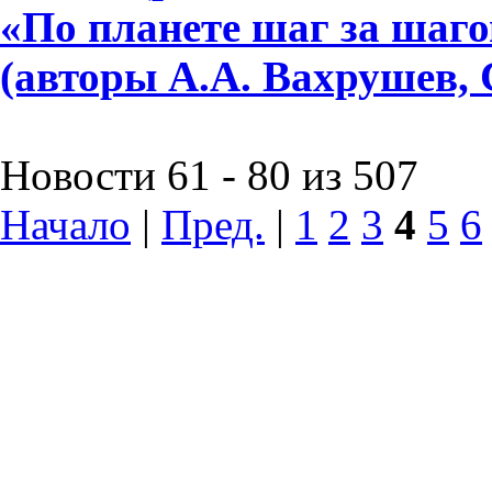
«По планете шаг за шагом»
(авторы А.А. Вахрушев, 
Новости 61 - 80 из 507
Начало
|
Пред.
|
1
2
3
4
5
6