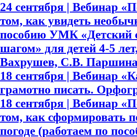
24 сентября | Вебинар «По
том, как увидеть необыч
пособию УМК «Детский с
шагом» для детей 4-5 лет,
Вахрушев, С.В. Паршина,
18 сентября | Вебинар «
грамотно писать. Орфогр
18 сентября | Вебинар «По
том, как сформировать 
погоде (работаем по пос