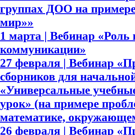
группах ДОО на примере
мир»»
1 марта | Вебинар «Роль
коммуникации»
27 февраля | Вебинар «П
сборников для начально
«Универсальные учебны
урок» (на примере пробл
математике, окружающе
26 февраля | Вебинар «