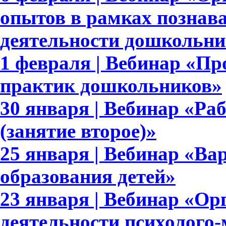
опытов в рамках познав
деятельности дошкольни
1 февраля | Вебинар «П
практик дошкольников»
30 января | Вебинар «Раб
(занятие второе)»
25 января | Вебинар «В
образования детей»
23 января | Вебинар «Ор
деятельности психолого-