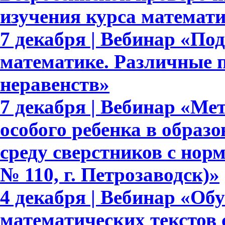
изучения курса математ
7 декабря | Вебинар «По
математике. Различные 
неравенств»
7 декабря | Вебинар «М
особого ребенка в образ
среду сверстников с но
№ 110, г. Петрозаводск)»
4 декабря | Вебинар «Об
математических текстов 