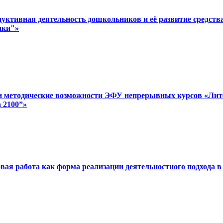
дуктивная деятельность дошкольников и её развитие средст
ики"»
 и методические возможности ЭФУ непрерывных курсов «Литера
 2100”»
вая работа как форма реализации деятельностного подхода в