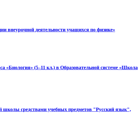
ции внеурочной деятельности учащихся по физике»
са «Биология» (5–11 кл.) в Образовательной системе «Школа
ной школы средствами учебных предметов "Русский язык",