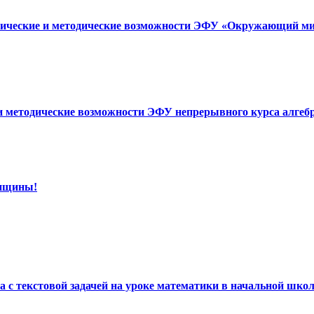
хнические и методические возможности ЭФУ «Окружающий мир
 и методические возможности ЭФУ непрерывного курса алгеб
енщины!
та с текстовой задачей на уроке математики в начальной шко