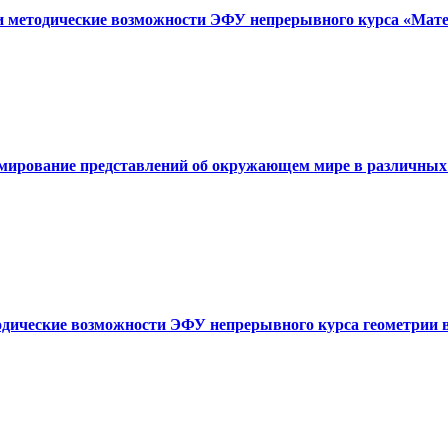
 и методические возможности ЭФУ непрерывного курса «Мате
рмирование представлений об окружающем мире в различных
тодические возможности ЭФУ непрерывного курса геометрии 