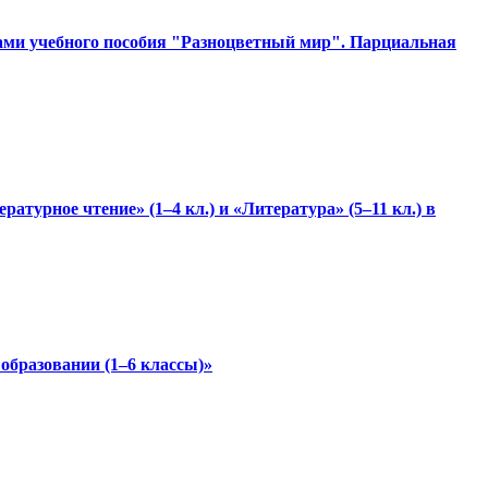
вами учебного пособия "Разноцветный мир". Парциальная
турное чтение» (1–4 кл.) и «Литература» (5–11 кл.) в
 образовании (1–6 классы)»