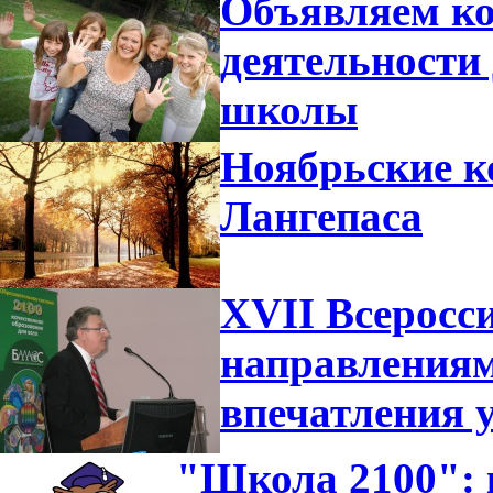
Объявляем ко
деятельности
школы
Ноябрьские к
Лангепаса
XVII Всеросс
направлениям
впечатления 
"Школа 2100":