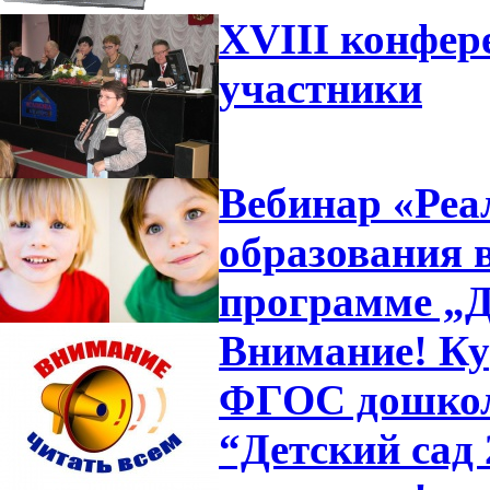
XVIII конфер
участники
Вебинар «Ре
образования 
программе „Д
Внимание! Ку
ФГОС дошкол
“Детский сад 