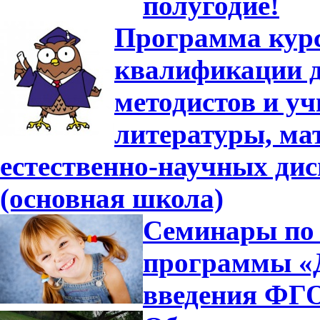
полугодие!
Программа кур
квалификации д
методистов и уч
литературы, ма
естественно-научных ди
(основная школа)
Семинары по 
программы «Д
введения ФГ