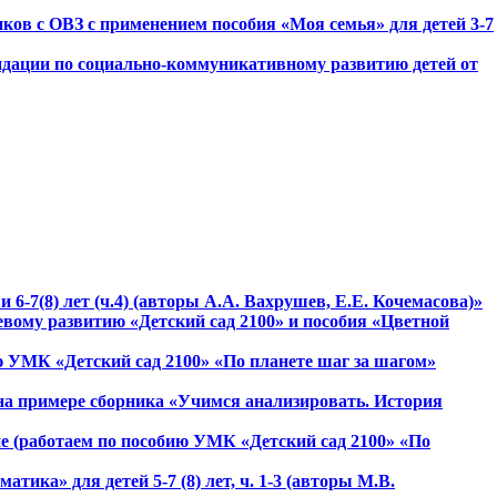
ов с ОВЗ с применением пособия «Моя семья» для детей 3-7
мендации по социально-коммуникативному развитию детей от
 6-7(8) лет (ч.4) (авторы А.А. Вахрушев, Е.Е. Кочемасова)»
вому развитию «Детский сад 2100» и пособия «Цветной
ию УМК «Детский сад 2100» «По планете шаг за шагом»
на примере сборника «Учимся анализировать. История
не (работаем по пособию УМК «Детский сад 2100» «По
ика» для детей 5-7 (8) лет, ч. 1-3 (авторы М.В.