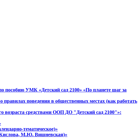
по пособию УМК «Детский сад 2100» «По планете шаг за
о правилах поведения в общественных местах (как работать
го возраста средствами ООП ДО "Детский сад 2100"»:
»
алендарно-тематическое)»
. Кислова, М.Ю. Вишневская)»