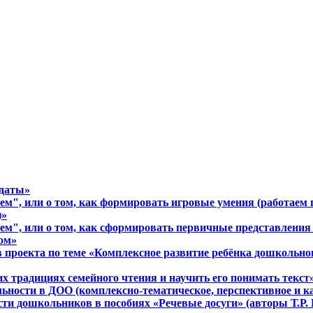
 даты»
м", или о том, как формировать игровые умения (работаем 
)»
м", или о том, как сформировать первичные представления 
ом»
в проекта по теме «Комплексное развитие ребёнка дошкольно
их традициях семейного чтения и научить его понимать текст
льности в ДОО (комплексно-тематическое, перспективное и к
сти дошкольников в пособиях «Речевые досуги» (авторы Т.Р