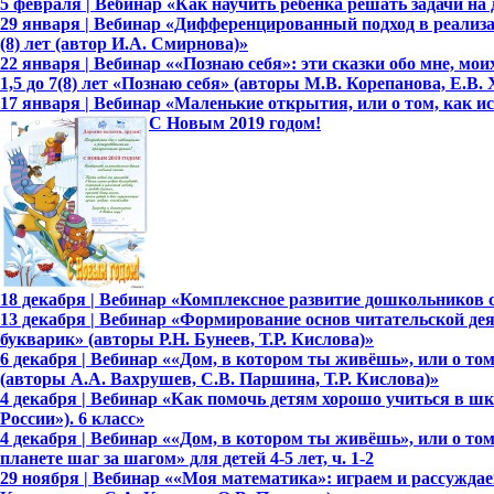
5 февраля | Вебинар «Как научить ребенка решать задачи на
29 января | Вебинар «Дифференцированный подход в реализа
(8) лет (автор И.А. Смирнова)»
22 января | Вебинар ««Познаю себя»: эти сказки обо мне, мо
1,5 до 7(8) лет «Познаю себя» (авторы М.В. Корепанова, Е.В.
17 января | Вебинар «Маленькие открытия, или о том, как 
С Новым 2019 годом!
18 декабря | Вебинар «Комплексное развитие дошкольников сре
13 декабря | Вебинар «Формирование основ читательской де
букварик» (авторы Р.Н. Бунеев, Т.Р. Кислова)»
6 декабря | Вебинар ««Дом, в котором ты живёшь», или о то
(авторы А.А. Вахрушев, С.В. Паршина, Т.Р. Кислова)»
4 декабря | Вебинар «Как помочь детям хорошо учиться в ш
России»). 6 класс»
4 декабря | Вебинар ««Дом, в котором ты живёшь», или о т
планете шаг за шагом» для детей 4-5 лет, ч. 1-2
29 ноября | Вебинар ««Моя математика»: играем и рассуждаем