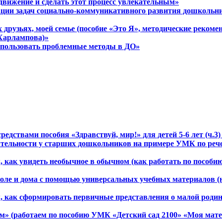
 движение и сделать этот процесс увлекательным»
ции задач социально-коммуникативного развития дошкольник
их друзьях, моей семье (пособие «Это Я», методические реко
 Харлампова)»
использовать проблемные методы в ДО»
дствами пособия «Здравствуй, мир!» для детей 5-6 лет (ч.3) и
ятельности у старших дошкольников на примере УМК по рече
м, как увидеть необычное в обычном (как работать по пособ
коле и дома с помощью универсальных учебных материалов (
ом, как сформировать первичные представления о малой роди
» (работаем по пособию УМК «Детский сад 2100» «Моя математ