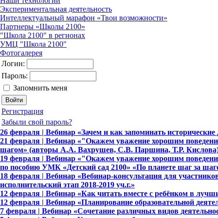
Наши технологии
Экспериментальная деятельность
Интеллектуальный марафон «Твои возможности»
Партнеры «Школы 2100»
"Школа 2100" в регионах
УМЦ "Школа 2100"
Фотогалерея
Логин:
Пароль:
Запомнить меня
Регистрация
Забыли свой пароль?
26 февраля | Вебинар «Зачем и как запоминать исторические
21 февраля | Вебинар «"Окажем уважение хорошим поведение
шагом» (авторы А.А. Вахрушев, С.В. Паршина, Т.Р. Кислова
19 февраля | Вебинар «"Окажем уважение хорошим поведение
по пособию УМК «Детский сад 2100» «По планете шаг за шаг
18 февраля | Вебинар «Вебинар-консультация для участнико
исполнительский этап 2018-2019 уч.г.»
12 февраля | Вебинар «Как читать вместе с ребёнком в лучш
12 февраля | Вебинар «Планирование образовательной деяте
7 февраля | Вебинар «Сочетание различных видов деятельно