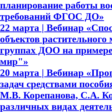
планирование работы вос
требований ФГОС ДО»
22 марта | Вебинар «Сп
объектов растительного
группах ДОО на примере
мир"»
20 марта | Вебинар «Про
задач средствами пособ
М.В. Корепанова, С.А. К
различных видах деятел