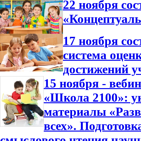
22 ноября сос
«Концептуал
17 ноября со
система оцен
достижений у
15 ноября - веб
«Школа 2100»: у
материалы «Разв
всех». Подготовк
смыслового чтения науч