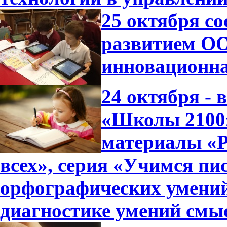
25 октября с
развитием ОО
инновационна
24 октября -
«Школы 2100»
материалы «Р
всех», серия «Учимся пи
орфографических умений
диагностике умений смы