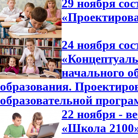
29 ноября сос
«Проектиров
24 ноября сос
«Концептуал
начального о
образования. Проектиро
образовательной прогр
22 ноября - 
«Школа 2100»