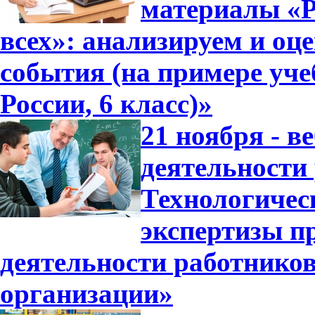
материалы «Р
всех»: анализируем и оц
события (на примере уч
России, 6 класс)»
21 ноября - в
деятельности
Технологичес
экспертизы п
деятельности работнико
организации»