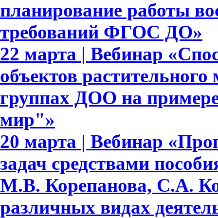
планирование работы вос
требований ФГОС ДО»
22 марта | Вебинар «Сп
объектов растительного
группах ДОО на примере
мир"»
20 марта | Вебинар «Про
задач средствами пособ
М.В. Корепанова, С.А. К
различных видах деятел