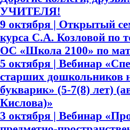
УЧИТЕЛЯ!
9 октября | Открытый се
курса С.А. Козловой по
ОС «Школа 2100» по ма
5 октября | Вебинар «С
старших дошкольников н
букварик» (5-7(8) лет) (а
Кислова)»
3 октября | Вебинар «П
предметно-пространстве