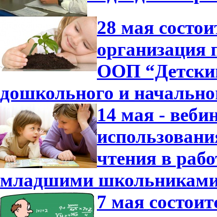
28 мая состо
организация 
ООП “Детский
дошкольного и начально
14 мая - веб
использовани
чтения в раб
младшими школьниками
7 мая состои