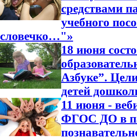
средствами п
учебного посо
словечко…"»
18 июня сост
образователь
Азбуке”. Цели
детей дошкол
11 июня - ве
ФГОС ДО в п
познавательн