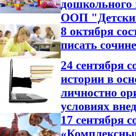
дошкольного 
ООП "Детский
8 октября со
писать сочине
24 сентября с
истории в ос
личностно ор
условиях вне
17 сентября с
«Комплексный