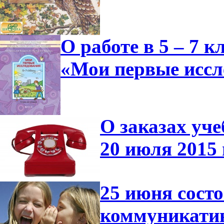
О работе в 5 – 7 
«Мои первые иссл
О заказах уче
20 июля 2015 
25 июня сост
коммуникатив