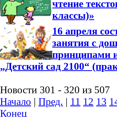
чтение тексто
классы)»
16 апреля сос
занятия с до
принципами 
„Детский сад 2100“ (пра
Новости 301 - 320 из 507
Начало
|
Пред.
|
11
12
13
1
Конец