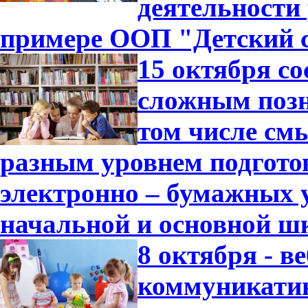
деятельности
примере ООП "Детский с
15 октября с
сложным позн
том числе см
разным уровнем подгото
электронно – бумажных 
начальной и основной ш
8 октября - 
коммуникатив