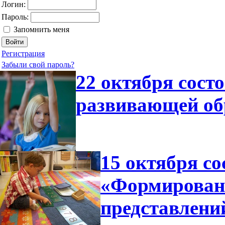
Логин:
Пароль:
Запомнить меня
Регистрация
Забыли свой пароль?
22 октября сост
развивающей об
15 октября со
«Формирован
представлени