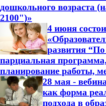
дошкольного возраста (
2100")»
4 июня состо
«Образовател
развития “По 
парциальная программа
планирование работы, м
28 мая - вебин
как форма реа
подхода в обра