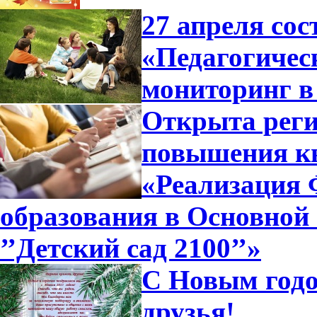
27 апреля сос
«Педагогичес
мониторинг в
Открыта реги
повышения к
«Реализация
образования в Основной
’’Детский сад 2100’’»
С Новым годо
друзья!