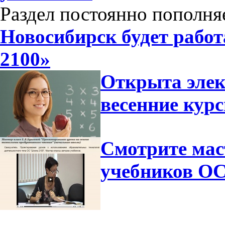
Раздел постоянно пополня
Новосибирск будет рабо
2100»
Открыта элек
весенние ку
Смотрите мас
учебников ОС