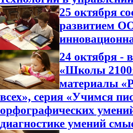
25 октября с
развитием ОО
инновационна
24 октября -
«Школы 2100»
материалы «Р
всех», серия «Учимся пи
орфографических умений
диагностике умений смы