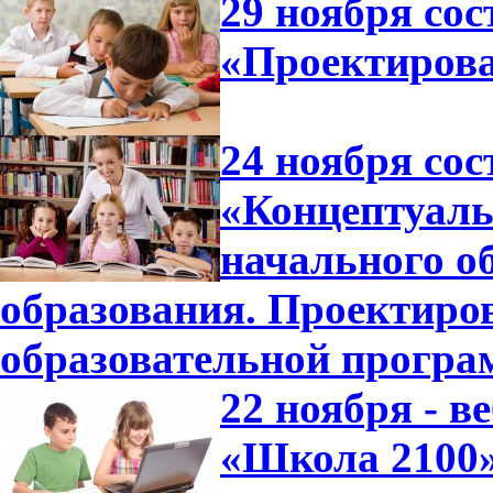
29 ноября сос
«Проектиров
24 ноября сос
«Концептуал
начального о
образования. Проектиро
образовательной прогр
22 ноября - 
«Школа 2100»