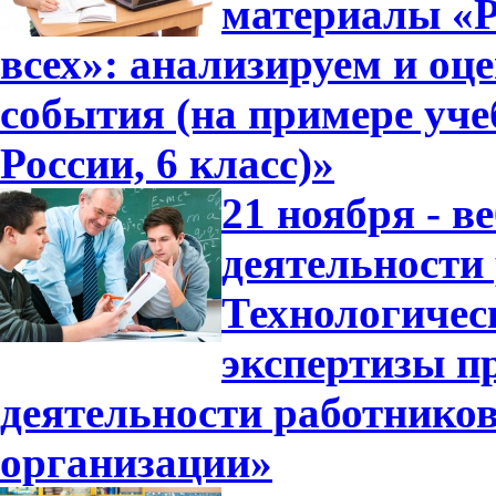
материалы «Р
всех»: анализируем и оц
события (на примере уч
России, 6 класс)»
21 ноября - в
деятельности
Технологичес
экспертизы п
деятельности работнико
организации»