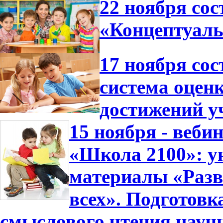
22 ноября сос
«Концептуал
17 ноября со
система оцен
достижений у
15 ноября - веб
«Школа 2100»: у
материалы «Разв
всех». Подготовк
смыслового чтения науч