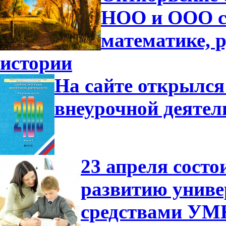
НОО и ООО с
математике, р
истории
На сайте открылся
внеурочной деятел
23 апреля сост
развитию униве
средствами УМ