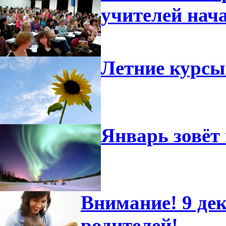
учителей нач
Летние курсы
Январь зовёт 
Внимание! 9 дек
родителей!