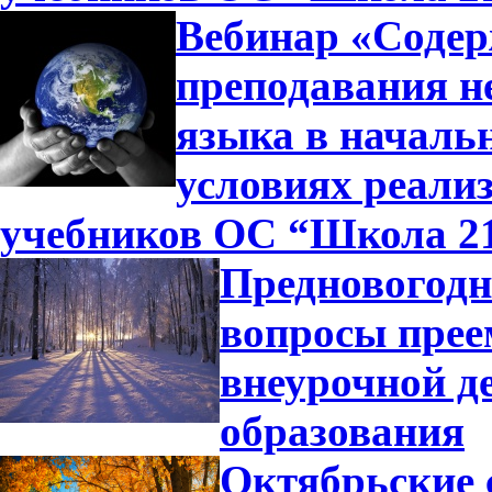
Вебинар «Содер
преподавания н
языка в началь
условиях реали
учебников ОС “Школа 2
Предновогодн
вопросы прее
внеурочной д
образования
Октябрьские