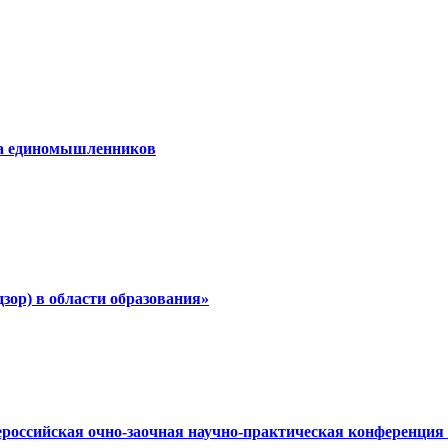
ча единомышленников
дзор) в области образования»
сероссийская очно-заочная научно-практическая конференци