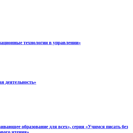
мационные технологии в управлении»
ая деятельность»
вающее образование для всех», серия «Учимся писать без
ового чтения»