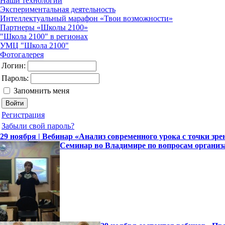
Наши технологии
Экспериментальная деятельность
Интеллектуальный марафон «Твои возможности»
Партнеры «Школы 2100»
"Школа 2100" в регионах
УМЦ "Школа 2100"
Фотогалерея
Логин:
Пароль:
Запомнить меня
Регистрация
Забыли свой пароль?
29 ноября | Вебинар «Анализ современного урока с точки зр
Семинар во Владимире по вопросам организ