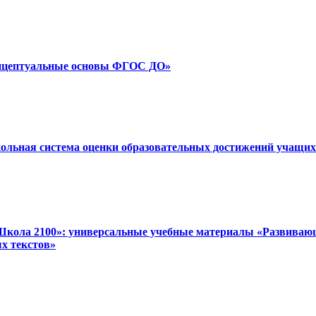
Концептуальные основы ФГОС ДО»
кольная система оценки образовательных достижений учащих
Школа 2100»: универсальные учебные материалы «Развивающе
х текстов»