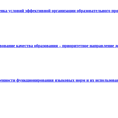
енка условий эффективной организации образовательного пр
вование качества образования – приоритетное направление д
бенности функционирования языковых норм и их использован