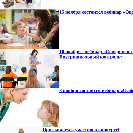
15 ноября состоится вебинар «Оц
10 ноября - вебинар «Совершенст
Внутришкольный контроль»
8 ноября состоится вебинар «Осо
Приглашаем к участию в конкурсе!