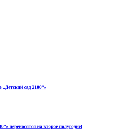
 „Детский сад 2100“»
”» переносятся на второе полугодие!