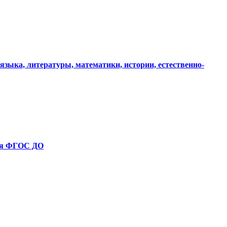
зыка, литературы, математики, истории, естественно-
ния ФГОС ДО