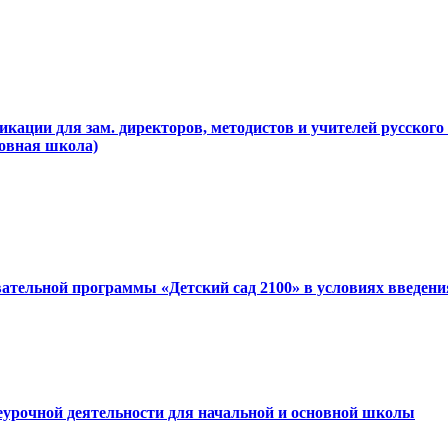
ции для зам. директоров, методистов и учителей русского я
овная школа)
ательной программы «Детский сад 2100» в условиях введе
урочной деятельности для начальной и основной школы