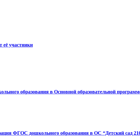
т её участники
льного образования в Основной образовательной программе
ация ФГОС дошкольного образования в ОС “Детский сад 2100