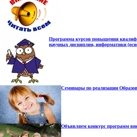
Программа курсов повышения квалифика
научных дисциплин, информатики (осн
Семинары по реализации Образов
Объявляем конкурс программ вне