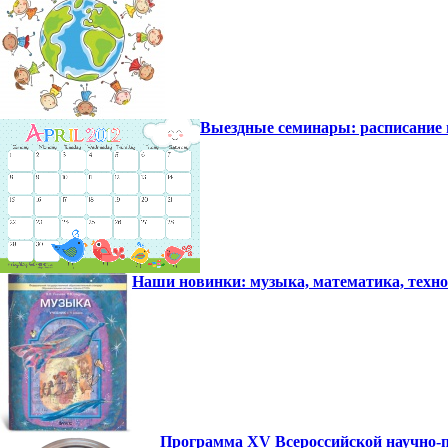
Выездные семинары: расписани
Наши новинки: музыка, математика, техн
Программа XV Всероссийской научно-п