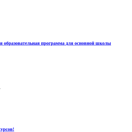
я образовательная программа для основной школы
.
урсов!