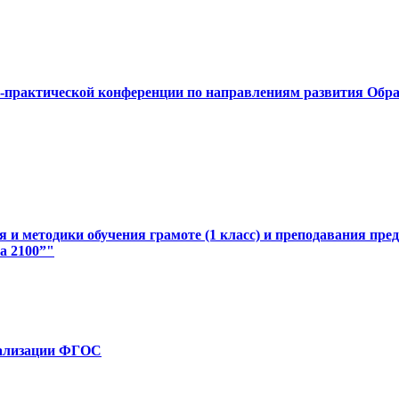
-практической конференции по направлениям развития Обр
 и методики обучения грамоте (1 класс) и преподавания пре
а 2100”"
ализации ФГОС