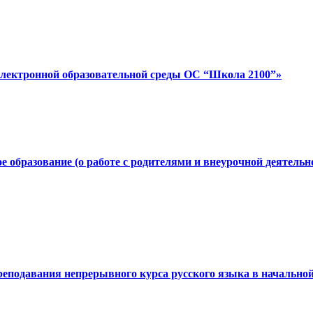
лектронной образовательной среды ОС “Школа 2100”»
 образование (о работе с родителями и внеурочной деятель
реподавания непрерывного курса русского языка в начально