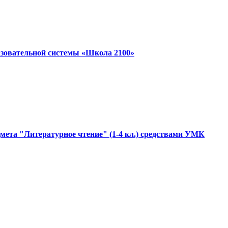
азовательной системы «Школа 2100»
дмета "Литературное чтение" (1-4 кл.) средствами УМК