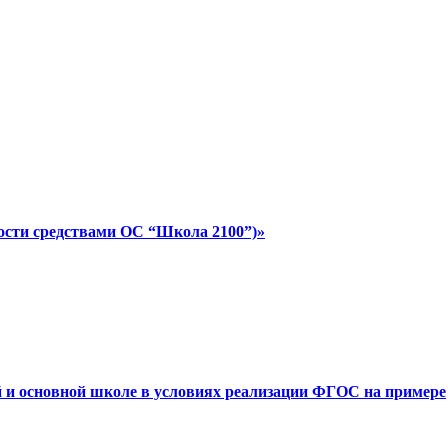
ности средствами ОС “Школа 2100”)»
й и основной школе в условиях реализации ФГОС на примере