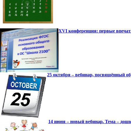
XVI конференция: первые впеча
25 октября – вебинар, посвящённый 
14 июня – новый вебинар. Тема – дош