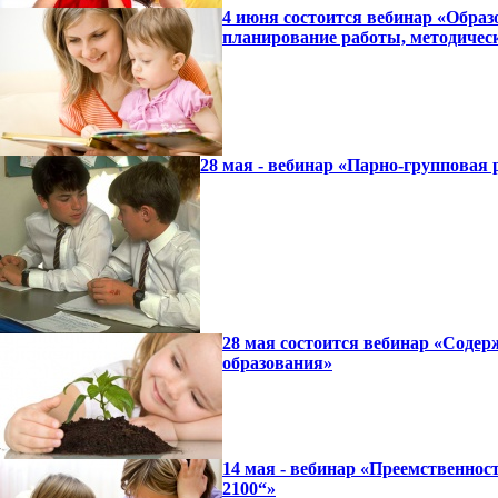
4 июня состоится вебинар «Образ
планирование работы, методичес
28 мая - вебинар «Парно-групповая 
28 мая состоится вебинар «Содер
образования»
14 мая - вебинар «Преемственно
2100“»