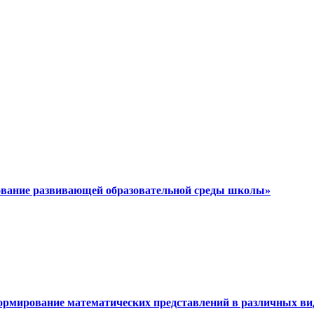
ование развивающей образовательной среды школы»
Формирование математических представлений в различных ви