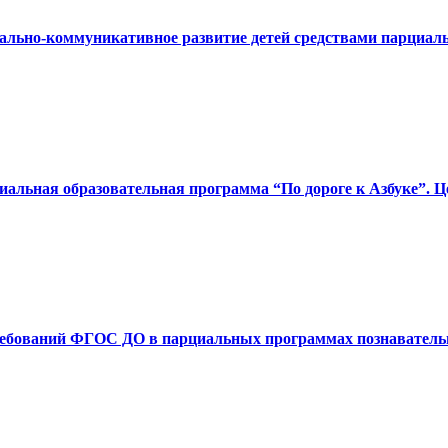
ально-коммуникативное развитие детей средствами парциаль
иальная образовательная программа “По дороге к Азбуке”. Це
требований ФГОС ДО в парциальных программах познавательн