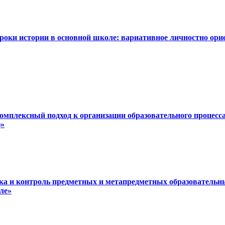
Уроки истории в основной школе: вариативное личностно ори
Комплексный подход к организации образовательного процес
)»
ика и контроль предметных и метапредметных образовательн
ле»