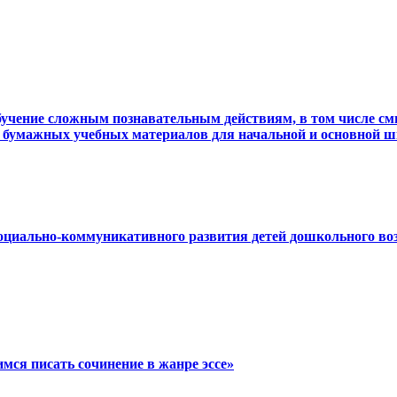
Обучение сложным познавательным действиям, в том числе с
 бумажных учебных материалов для начальной и основной 
оциально-коммуникативного развития детей дошкольного воз
имся писать сочинение в жанре эссе»