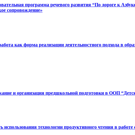
овательная программа речевого развития “По дороге к Азбу
кое сопровождение»
работа как форма реализации деятельностного подхода в обра
жание и организация предшкольной подготовки в ООП “Детск
сть использования технологии продуктивного чтения в раб