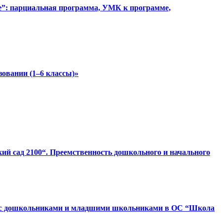
ке”: парциальная программа, УМК к программе,
зовании (1–6 классы)»
ий сад 2100“. Преемственность дошкольного и начального
оте с дошкольниками и младшими школьниками в ОС “Школа