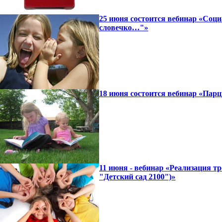
25 июня состоится вебинар «Соци
словечко…"»
18 июня состоится вебинар «Парц
11 июня - вебинар «Реализация 
"Детский сад 2100")»