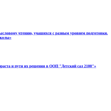
мысловому чтению, учащихся с разным уровнем подготовки.
школы»
раста и пути их решения в ООП "Детский сад 2100"»