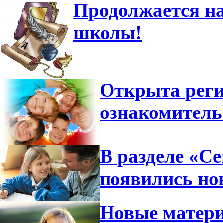
Продолжается на
школы!
Открыта реги
ознакомител
В разделе «С
появились но
Новые матери