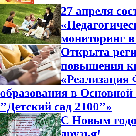
27 апреля сос
«Педагогичес
мониторинг в
Открыта реги
повышения к
«Реализация
образования в Основной
’’Детский сад 2100’’»
С Новым годо
друзья!