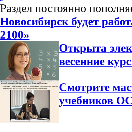
Раздел постоянно пополня
Новосибирск будет рабо
2100»
Открыта элек
весенние ку
Смотрите мас
учебников ОС