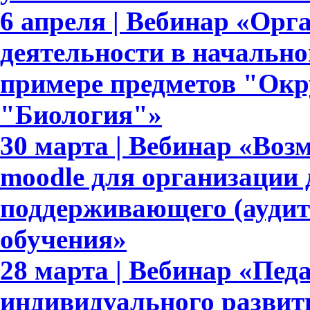
6 апреля | Вебинар «Орг
деятельности в начально
примере предметов "Ок
"Биология"»
30 марта | Вебинар «Во
moodle для организации 
поддерживающего (аудит
обучения»
28 марта | Вебинар «Пед
индивидуального развит