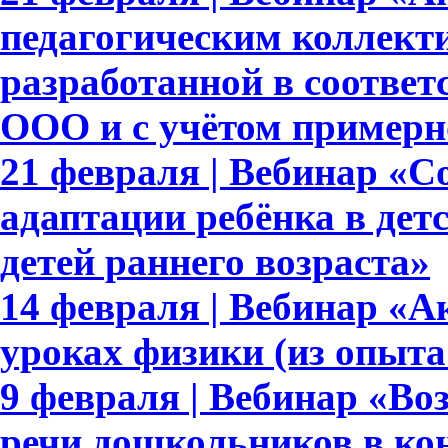
педагогическим коллек
разработанной в соотве
ООО и с учётом приме
21 февраля | Вебинар «С
адаптации ребёнка в дет
детей раннего возраста»
14 февраля | Вебинар «А
уроках физики (из опыта
9 февраля | Вебинар «Во
речи дошкольников в ко