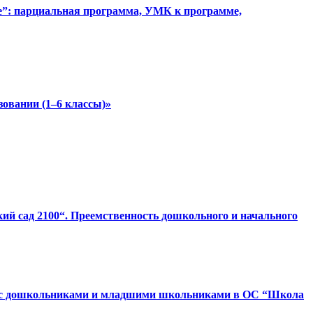
ке”: парциальная программа, УМК к программе,
зовании (1–6 классы)»
ий сад 2100“. Преемственность дошкольного и начального
оте с дошкольниками и младшими школьниками в ОС “Школа