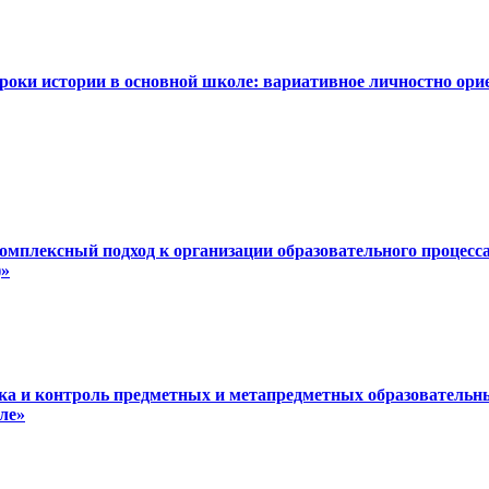
Уроки истории в основной школе: вариативное личностно ори
Комплексный подход к организации образовательного процес
)»
ика и контроль предметных и метапредметных образовательн
ле»