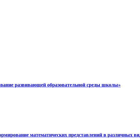
ование развивающей образовательной среды школы»
Формирование математических представлений в различных ви