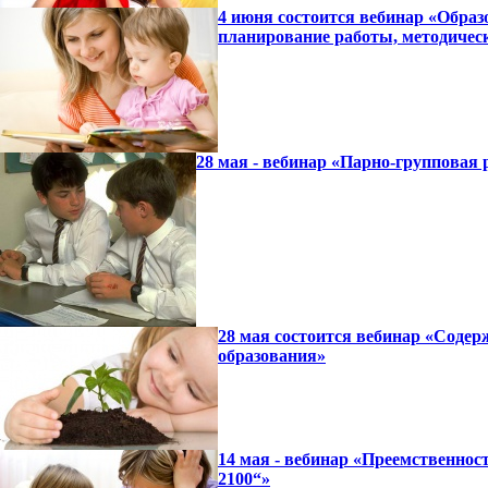
4 июня состоится вебинар «Образ
планирование работы, методичес
28 мая - вебинар «Парно-групповая 
28 мая состоится вебинар «Содер
образования»
14 мая - вебинар «Преемственно
2100“»