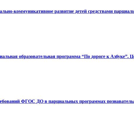
ально-коммуникативное развитие детей средствами парциаль
иальная образовательная программа “По дороге к Азбуке”. Це
требований ФГОС ДО в парциальных программах познавательн