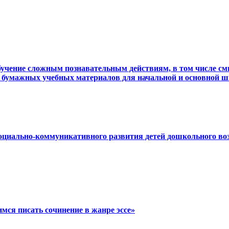
Обучение сложным познавательным действиям, в том числе с
 бумажных учебных материалов для начальной и основной 
оциально-коммуникативного развития детей дошкольного воз
имся писать сочинение в жанре эссе»