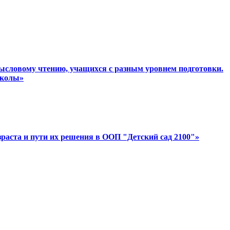
мысловому чтению, учащихся с разным уровнем подготовки.
школы»
раста и пути их решения в ООП "Детский сад 2100"»