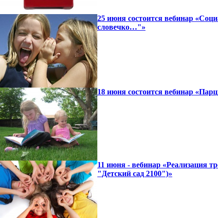
25 июня состоится вебинар «Соци
словечко…"»
18 июня состоится вебинар «Парц
11 июня - вебинар «Реализация 
"Детский сад 2100")»