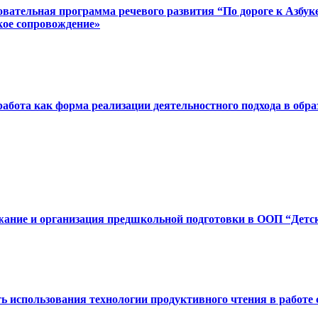
овательная программа речевого развития “По дороге к Азбу
кое сопровождение»
работа как форма реализации деятельностного подхода в обра
жание и организация предшкольной подготовки в ООП “Детск
сть использования технологии продуктивного чтения в раб