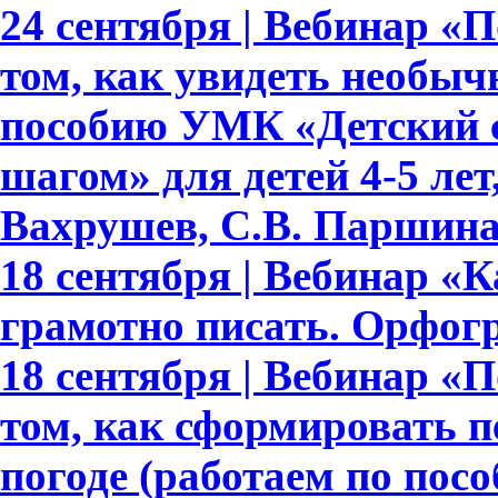
24 сентября | Вебинар «По
том, как увидеть необыч
пособию УМК «Детский с
шагом» для детей 4-5 лет,
Вахрушев, С.В. Паршина,
18 сентября | Вебинар «
грамотно писать. Орфогр
18 сентября | Вебинар «По
том, как сформировать 
погоде (работаем по пос