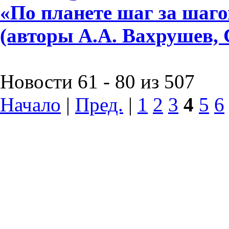
«По планете шаг за шагом»
(авторы А.А. Вахрушев, 
Новости 61 - 80 из 507
Начало
|
Пред.
|
1
2
3
4
5
6