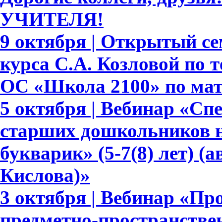
УЧИТЕЛЯ!
9 октября | Открытый се
курса С.А. Козловой по
ОС «Школа 2100» по ма
5 октября | Вебинар «С
старших дошкольников н
букварик» (5-7(8) лет) (а
Кислова)»
3 октября | Вебинар «П
предметно-пространстве