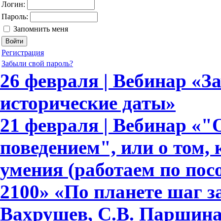
Логин:
Пароль:
Запомнить меня
Регистрация
Забыли свой пароль?
26 февраля | Вебинар «З
исторические даты»
21 февраля | Вебинар «
поведением", или о том,
умения (работаем по по
2100» «По планете шаг з
Вахрушев, С.В. Паршина,