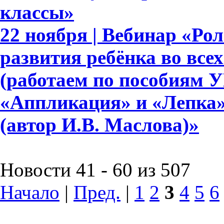
классы»
22 ноября | Вебинар «Ро
развития ребёнка во все
(работаем по пособиям 
«Аппликация» и «Лепка» д
(автор И.В. Маслова)»
Новости 41 - 60 из 507
Начало
|
Пред.
|
1
2
3
4
5
6