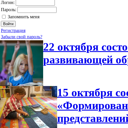
Логин:
Пароль:
Запомнить меня
Регистрация
Забыли свой пароль?
22 октября сост
развивающей об
15 октября со
«Формирован
представлени