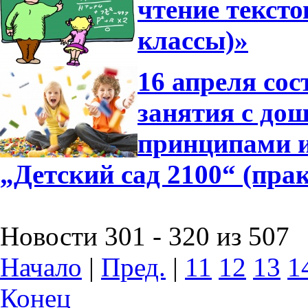
чтение тексто
классы)»
16 апреля сос
занятия с до
принципами 
„Детский сад 2100“ (пра
Новости 301 - 320 из 507
Начало
|
Пред.
|
11
12
13
1
Конец