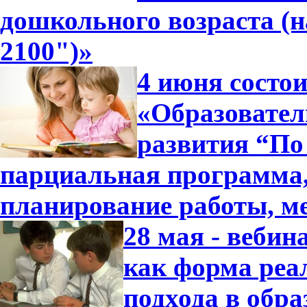
дошкольного возраста (
2100")»
4 июня состо
«Образовател
развития “По 
парциальная программа
планирование работы, м
28 мая - вебин
как форма реа
подхода в обра