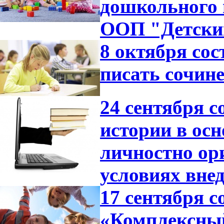
дошкольного 
ООП "Детский
8 октября со
писать сочине
24 сентября с
истории в ос
личностно ор
условиях вне
17 сентября с
«Комплексный