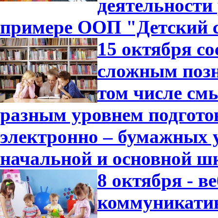
деятельности
примере ООП "Детский с
15 октября с
сложным позн
том числе см
разным уровнем подгото
электронно – бумажных 
начальной и основной ш
8 октября - 
коммуникатив