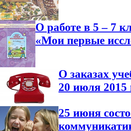
О работе в 5 – 7 
«Мои первые иссл
О заказах уче
20 июля 2015 
25 июня сост
коммуникатив