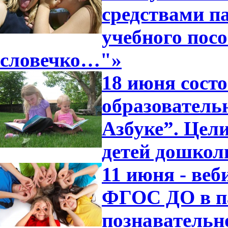
средствами п
учебного посо
словечко…"»
18 июня сост
образователь
Азбуке”. Цели
детей дошкол
11 июня - ве
ФГОС ДО в п
познавательн