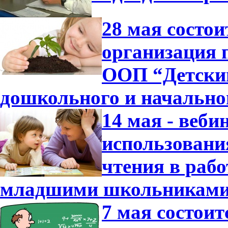
28 мая состо
организация 
ООП “Детский
дошкольного и начально
14 мая - веб
использовани
чтения в раб
младшими школьниками
7 мая состои