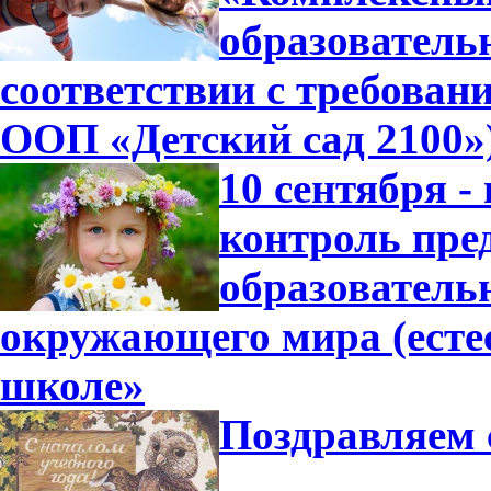
образователь
соответствии с требова
ООП «Детский сад 2100»
10 сентября -
контроль пре
образователь
окружающего мира (есте
школе»
Поздравляем 