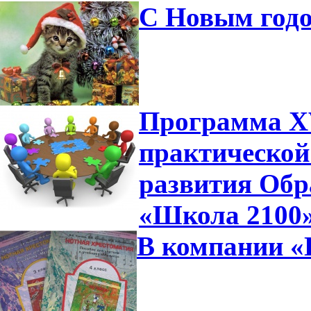
С Новым годо
Программа XV
практической
развития Обр
«Школа 2100
В компании «П