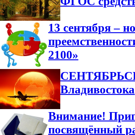
ФГОС средст
13 сентября – н
преемственност
2100»
СЕНТЯБРЬСК
Владивостока
Внимание! Приг
посвящённый ра