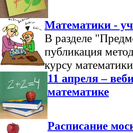
Математики - у
В разделе "Предм
публикация мето
курсу математики
11 апреля – ве
математике
Расписание мос