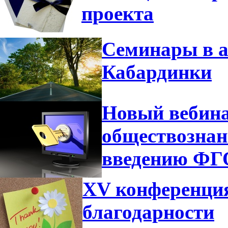
проекта
Семинары в а
Кабардинки
Новый вебина
обществознан
введению Ф
XV конференция
благодарности