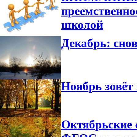
преемственно
школой
Декабрь: снов
Ноябрь зовёт 
Октябрьские 