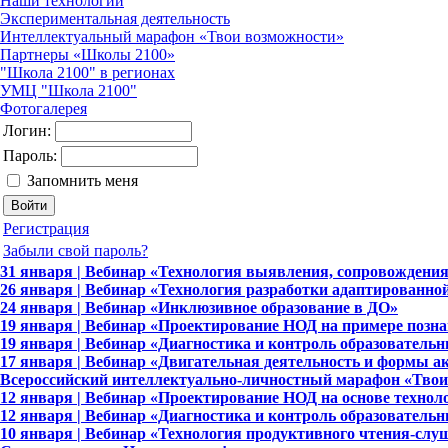
Наши технологии
Экспериментальная деятельность
Интеллектуальный марафон «Твои возможности»
Партнеры «Школы 2100»
"Школа 2100" в регионах
УМЦ "Школа 2100"
Фотогалерея
Логин:
Пароль:
Запомнить меня
Регистрация
Забыли свой пароль?
31 января | Вебинар «Технология выявления, сопровождения
26 января | Вебинар «Технология разработки адаптированно
24 января | Вебинар «Инклюзивное образование в ДО»
19 января | Вебинар «Проектирование НОД на примере позна
19 января | Вебинар «Диагностика и контроль образовательн
17 января | Вебинар «Двигательная деятельность и формы а
Всероссийский интеллектуально-личностный марафон «Твои 
12 января | Вебинар «Проектирование НОД на основе техно
12 января | Вебинар «Диагностика и контроль образовательн
10 января | Вебинар «Технология продуктивного чтения-сл