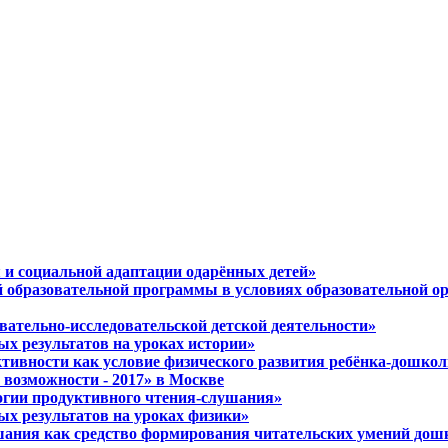
 и социальной адаптации одарённых детей»
й образовательной программы в условиях образовательной о
вательно-исследовательской детской деятельности»
ых результатов на уроках истории»
ктивности как условие физического развития ребёнка-дошко
возможности - 2017» в Москве
логии продуктивного чтения-слушания»
ых результатов на уроках физики»
ушания как средство формирования читательских умений до