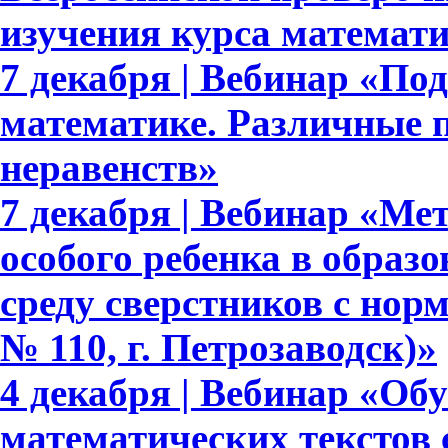
изучения курса математ
7 декабря | Вебинар «По
математике. Различные 
неравенств»
7 декабря | Вебинар «М
особого ребенка в образ
среду сверстников с но
№ 110, г. Петрозаводск)»
4 декабря | Вебинар «Об
математических текстов 