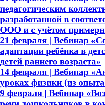
педагогическим коллек
разработанной в соотве
ООО и с учётом приме
21 февраля | Вебинар «С
адаптации ребёнка в дет
детей раннего возраста»
14 февраля | Вебинар «А
уроках физики (из опыта
9 февраля | Вебинар «Во
речи дошкольников в ко