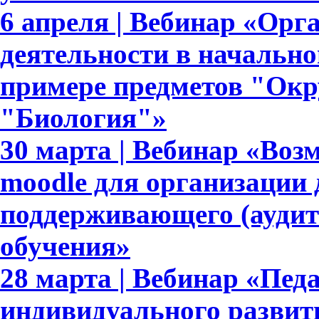
6 апреля | Вебинар «Орг
деятельности в начально
примере предметов "Ок
"Биология"»
30 марта | Вебинар «Во
moodle для организации 
поддерживающего (аудит
обучения»
28 марта | Вебинар «Пед
индивидуального развит