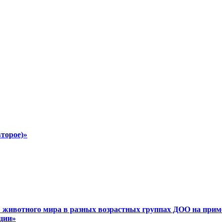
второе)»
в животного мира в разных возрастных группах ДОО на прим
ции»