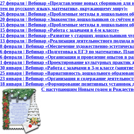
27 февраля | Вебинар «Представление новых сборников для
тем по русскому языку, математике, окружающему миру)»
26 февраля | Вебинар «Проблемные методы в дошкольном об
20 февраля | Вебинар «Знакомство дошкольников со счётом 
15 февраля | Вебинар «Проблемные методы в дошкольном об
15 февраля | Вебинар «Работа с задачами в 4-м классе»
12 февраля | Вебинар «Развитие у старших дошкольников чу
13 февраля | Вебинар «Реализация деятельностного подхода в
8 февраля | Вебинар «Обеспечение художественно-эстетическ
6 февраля | Вебинар «Подготовка к ЕГЭ по математике. Пла
6 февраля | Вебинар «Организация и проведение опытов в р
1 февраля | Вебинар «Проектирование культурных практик
30 января | Вебинар «Работа с задачами в 3-м классе (занятие
25 января | Вебинар «Вариативность дошкольного образован
23 января | Вебинар «Организация и содержание деятельнос
18 января | Вебинар «Формирование позитивных установок
С наступающим Новым годом и Рождеств