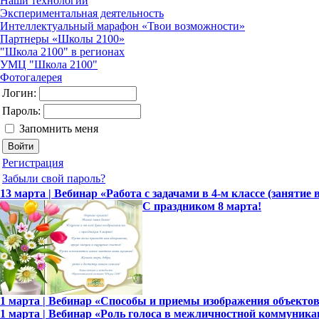
Наши технологии
Экспериментальная деятельность
Интеллектуальный марафон «Твои возможности»
Партнеры «Школы 2100»
"Школа 2100" в регионах
УМЦ "Школа 2100"
Фотогалерея
Логин:
Пароль:
Запомнить меня
Регистрация
Забыли свой пароль?
13 марта | Вебинар «Работа с задачами в 4-м классе (занятие 
С праздником 8 марта!
1 марта | Вебинар «Способы и приемы изображения объекто
1 марта | Вебинар «Роль голоса в межличностной коммуника