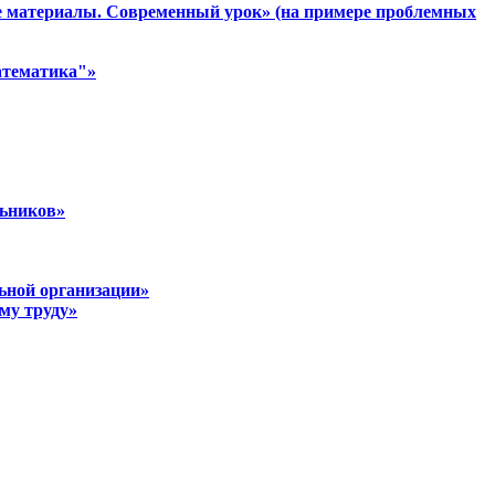
е материалы. Современный урок» (на примере проблемных
атематика"»
льников»
льной организации»
му труду»