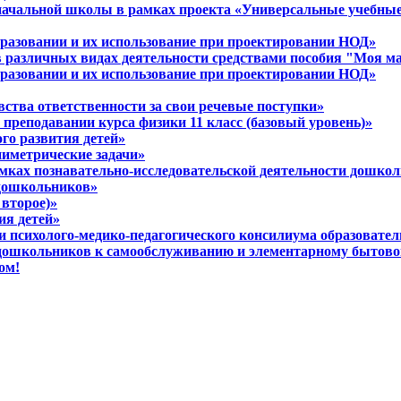
 начальной школы в рамках проекта «Универсальные учебны
разовании и их использование при проектировании НОД»
в различных видах деятельности средствами пособия "Моя м
разовании и их использование при проектировании НОД»
вства ответственности за свои речевые поступки»
 преподавании курса физики 11 класс (базовый уровень)»
ого развития детей»
ниметрические задачи»
амках познавательно-исследовательской деятельности дошко
 дошкольников»
 второе)»
ия детей»
ти психолого-медико-педагогического консилиума образовате
 дошкольников к самообслуживанию и элементарному бытово
ом!