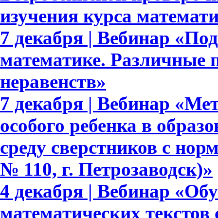
изучения курса математ
7 декабря | Вебинар «По
математике. Различные 
неравенств»
7 декабря | Вебинар «М
особого ребенка в образ
среду сверстников с но
№ 110, г. Петрозаводск)»
4 декабря | Вебинар «Об
математических текстов 