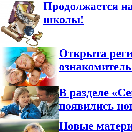
Продолжается на
школы!
Открыта реги
ознакомител
В разделе «С
появились но
Новые матери