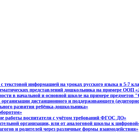
 с текстовой информацией на уроках русского языка в 5-7 кл
ематических представлений дошкольника на примере ООП «Д
льности в начальной и основной школе на примере предмето
я организации дистанционного и поддерживающего (аудиторн
льного развития ребёнка-дошкольника»
оборотом»
ние работы воспитателя с учётом требований ФГОС ДО»
ательной организации, или от аналоговой школы к цифровой
агогов и родителей через различные формы взаимодействия»