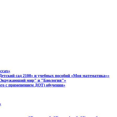
ассах»
етский сад 2100» и учебных пособий «Моя математика»»
в "Окружающий мир" и "Биология"»
ого с применением ДОТ) обучения»
»