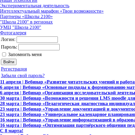
Наши технологии
Экспериментальная деятельность
Интеллектуальный марафон «Твои возможности»
Партнеры «Школы 2100»
"Школа 2100" в регионах
УМЦ "Школа 2100"
Фотогалерея
Логин:
Пароль:
Запомнить меня
Регистрация
Забыли свой пароль?
11 апреля | Вебинар «Развитие читательских умений и работа
6 апреля | Вебинар «Основные подходы к формированию мат
6 апреля | Вебинар «Организация исследовательской деяте
30 марта | Вебинар «Возможности и решения LMS moodle дл
28 марта | Вебинар «Педагогическая диагностика индивидуа
23 марта | Вебинар «Управление документацией и документо
23 марта | Вебинар «Универсальное календарное планирова
16 марта | Вебинар «Управление информатизацией в образов
16 марта | Вебинар «Оптимизация партнёрского общения пед
C 8 марта!