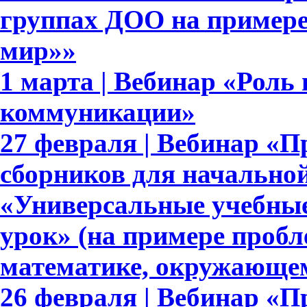
группах ДОО на примере
мир»»
1 марта | Вебинар «Роль
коммуникации»
27 февраля | Вебинар «П
сборников для начально
«Универсальные учебны
урок» (на примере пробл
математике, окружающе
26 февраля | Вебинар «