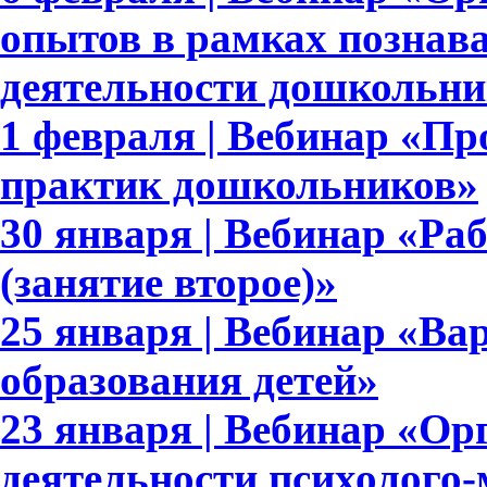
опытов в рамках познав
деятельности дошкольни
1 февраля | Вебинар «П
практик дошкольников»
30 января | Вебинар «Раб
(занятие второе)»
25 января | Вебинар «В
образования детей»
23 января | Вебинар «Ор
деятельности психолого-