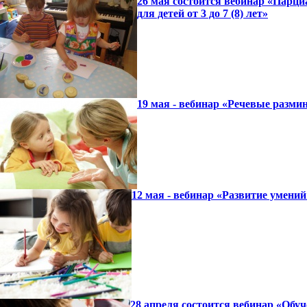
26 мая состоится вебинар «Парци
для детей от 3 до 7 (8) лет»
19 мая - вебинар «Речевые разми
12 мая - вебинар «Развитие умен
28 апреля состоится вебинар «Обу