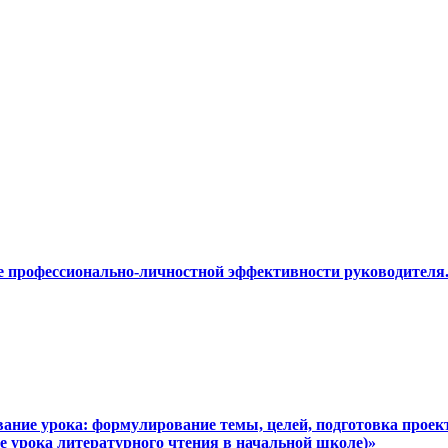
е профессионально-личностной эффективности руководител
вание урока: формулирование темы, целей, подготовка проект
е урока литературного чтения в начальной школе)»