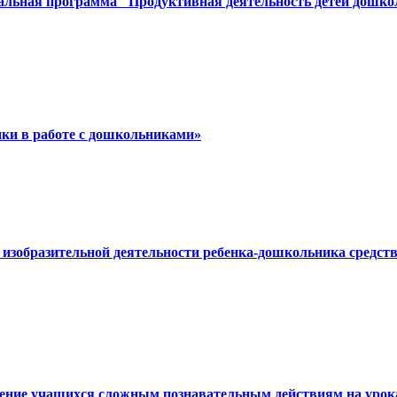
альная программа "Продуктивная деятельность детей дошкол
нки в работе с дошкольниками»
ий изобразительной деятельности ребенка-дошкольника сред
чение учащихся сложным познавательным действиям на урока