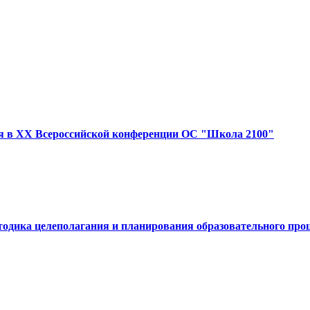
я в XX Всероссийской конференции ОС "Школа 2100"
тодика целеполагания и планирования образовательного про