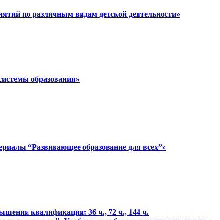
анятий по различным видам детской деятельности»
 системы образования»
ериалы “Развивающее образование для всех”»
ении квалификации: 36 ч., 72 ч., 144 ч.