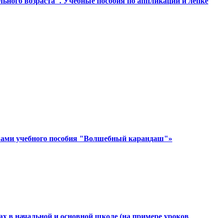
ьного возраста". Учебные пособия по аппликации и лепке
ствами учебного пособия "Волшебный карандаш"»
х в начальной и основной школе (на примере уроков