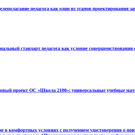
Целеполагание педагога как один из этапов проектирования з
ональный стандарт педагога как условие совершенствования
«Новый проект ОС «Школа 2100»: универсальные учебные мат
 в комфортных условиях с получением удостоверения о повыш